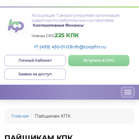
Ассоциация
"Саморегулируемая организация
кредитных потребительских кооперативов
"
Кооперативные Финансы
"
225 КПК
Члены СРО
+7 (499) 430-01-03
info@coopfin.ru
Личный Кабинет
Вступить в СРО
Заявка на доступ
Togg
navi
Главная
Пайщикам КПК
ПАЙЩИКАМ КПК