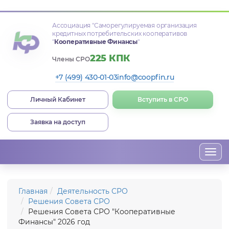
Ассоциация
"Саморегулируемая организация
кредитных потребительских кооперативов
"
Кооперативные Финансы
"
225 КПК
Члены СРО
+7 (499) 430-01-03
info@coopfin.ru
Личный Кабинет
Вступить в СРО
Заявка на доступ
Togg
navi
Главная
Деятельность СРО
Решения Совета СРО
Решения Совета СРО "Кооперативные
Финансы" 2026 год