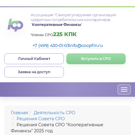
Ассоциация
"Саморегулируемая организация
кредитных потребительских кооперативов
"
Кооперативные Финансы
"
225 КПК
Члены СРО
+7 (499) 430-01-03
info@coopfin.ru
Личный Кабинет
Вступить в СРО
Заявка на доступ
Togg
navi
Главная
Деятельность СРО
Решения Совета СРО
Решения Совета СРО "Кооперативные
Финансы" 2025 год