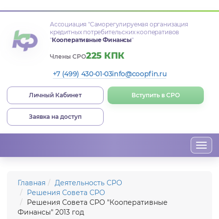
Ассоциация
"Саморегулируемая организация
кредитных потребительских кооперативов
"
Кооперативные Финансы
"
225 КПК
Члены СРО
+7 (499) 430-01-03
info@coopfin.ru
Личный Кабинет
Вступить в СРО
Заявка на доступ
Togg
navi
Главная
Деятельность СРО
Решения Совета СРО
Решения Совета СРО "Кооперативные
Финансы" 2013 год