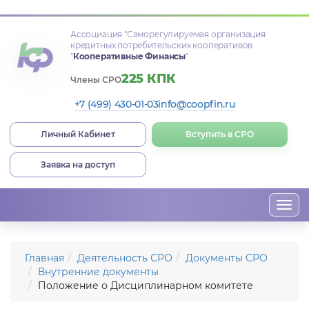
Ассоциация
"Саморегулируемая организация
кредитных потребительских кооперативов
"
Кооперативные Финансы
"
225 КПК
Члены СРО
+7 (499) 430-01-03
info@coopfin.ru
Личный Кабинет
Вступить в СРО
Заявка на доступ
Togg
navi
Главная
Деятельность СРО
Документы СРО
Внутренние документы
Положение о Дисциплинарном комитете