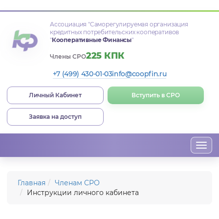
Ассоциация
"Саморегулируемая организация
кредитных потребительских кооперативов
"
Кооперативные Финансы
"
225 КПК
Члены СРО
+7 (499) 430-01-03
info@coopfin.ru
Личный Кабинет
Вступить в СРО
Заявка на доступ
Togg
navi
Главная
Членам СРО
Инструкции личного кабинета