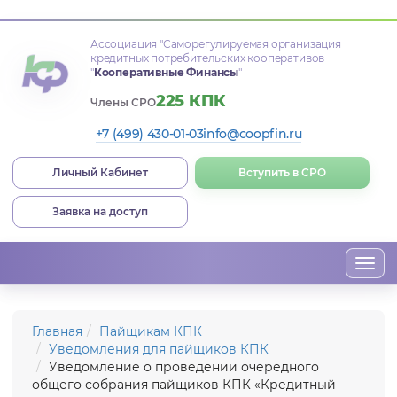
Ассоциация
"Саморегулируемая организация
кредитных потребительских кооперативов
"
Кооперативные Финансы
"
225 КПК
Члены СРО
+7 (499) 430-01-03
info@coopfin.ru
Личный Кабинет
Вступить в СРО
Заявка на доступ
Togg
navi
Главная
Пайщикам КПК
Уведомления для пайщиков КПК
Уведомление о проведении очередного
общего собрания пайщиков КПК «Кредитный