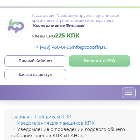
Ассоциация
"Саморегулируемая организация
кредитных потребительских кооперативов
"
Кооперативные Финансы
"
225 КПК
Члены СРО
+7 (499) 430-01-03
info@coopfin.ru
Личный Кабинет
Вступить в СРО
Заявка на доступ
Togg
navi
Главная
Пайщикам КПК
Уведомления для пайщиков КПК
Уведомление о проведении годового общего
собрания членов КПК «ШАНС»,