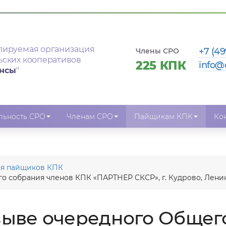
лируемая организация
+7 (49
Члены СРО
ьских кооперативов
225 КПК
info@
ансы
"
льность СРО
Членам СРО
Пайщикам КПК
Ко
ля пайщиков КПК
о собрания членов КПК «ПАРТНЕР СКСР», г. Кудрово, Лени
зыве очередного Общег