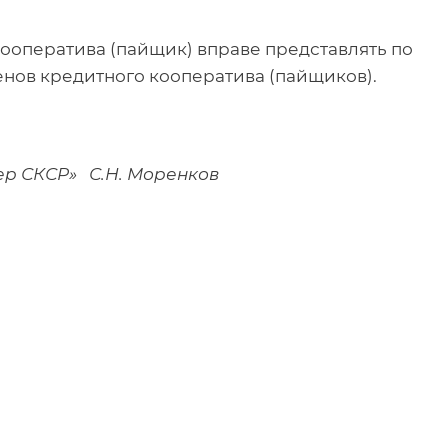
ооператива (пайщик) вправе представлять по
енов кредитного кооператива (пайщиков).
р СКСР» С.Н. Моренков