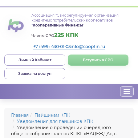
Ассоциация
"Саморегулируемая организация
кредитных потребительских кооперативов
"
Кооперативные Финансы
"
225 КПК
Члены СРО
+7 (499) 430-01-03
info@coopfin.ru
Личный Кабинет
Вступить в СРО
Заявка на доступ
Togg
navi
Главная
Пайщикам КПК
Уведомления для пайщиков КПК
Уведомление о проведении очередного
общего собрания членов КПКГ «НАДЕЖДА», г.