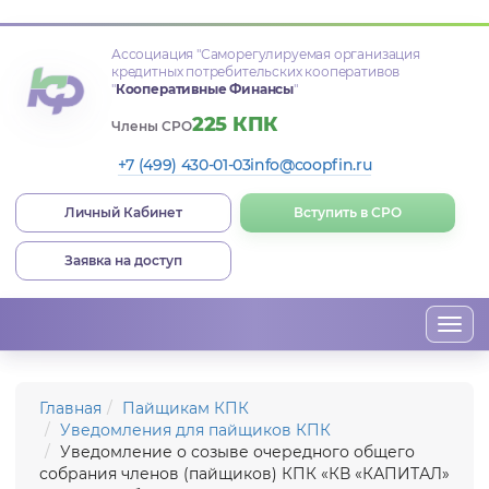
Ассоциация
"Саморегулируемая организация
кредитных потребительских кооперативов
"
Кооперативные Финансы
"
225 КПК
Члены СРО
+7 (499) 430-01-03
info@coopfin.ru
Личный Кабинет
Вступить в СРО
Заявка на доступ
Togg
navi
Главная
Пайщикам КПК
Уведомления для пайщиков КПК
Уведомление о созыве очередного общего
собрания членов (пайщиков) КПК «КВ «КАПИТАЛ»