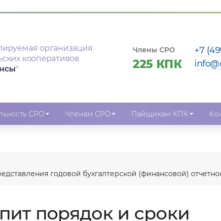
лируемая организация
+7 (49
Члены СРО
ьских кооперативов
225 КПК
info@
ансы
"
льность СРО
Членам СРО
Пайщикам КПК
Ко
редставления годовой бухгалтерской (финансовой) отчетно
пит порядок и сроки