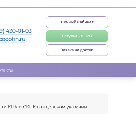
Личный Кабинет
9) 430-01-03
Вступить в СРО
coopfin.ru
Заявка на доступ
нтакты
сти КПК и СКПК в отдельном указании