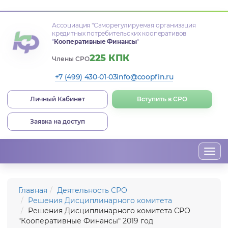
Ассоциация
"Саморегулируемая организация
кредитных потребительских кооперативов
"
Кооперативные Финансы
"
225 КПК
Члены СРО
+7 (499) 430-01-03
info@coopfin.ru
Личный Кабинет
Вступить в СРО
Заявка на доступ
Togg
navi
Главная
Деятельность СРО
Решения Дисциплинарного комитета
Решения Дисциплинарного комитета СРО
"Кооперативные Финансы" 2019 год