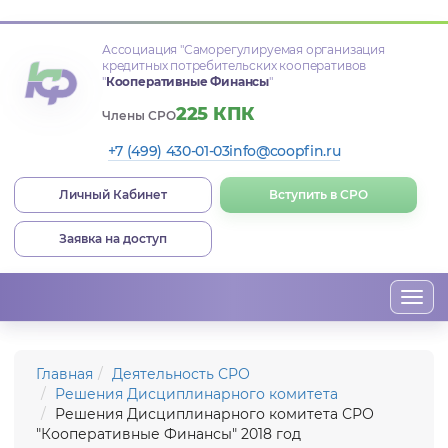
Ассоциация
"Саморегулируемая организация
кредитных потребительских кооперативов
"
Кооперативные Финансы
"
225 КПК
Члены СРО
+7 (499) 430-01-03
info@coopfin.ru
Личный Кабинет
Вступить в СРО
Заявка на доступ
Togg
navi
Главная
Деятельность СРО
Решения Дисциплинарного комитета
Решения Дисциплинарного комитета СРО
"Кооперативные Финансы" 2018 год