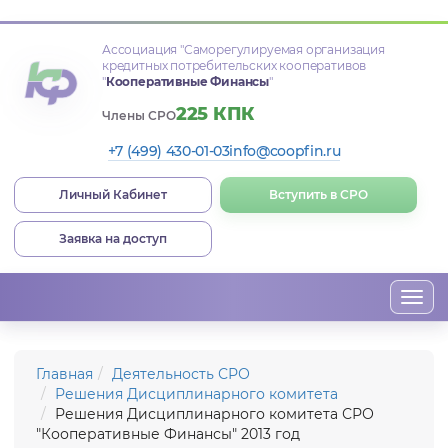
Ассоциация
"Саморегулируемая организация
кредитных потребительских кооперативов
"
Кооперативные Финансы
"
225 КПК
Члены СРО
+7 (499) 430-01-03
info@coopfin.ru
Личный Кабинет
Вступить в СРО
Заявка на доступ
Togg
navi
Главная
Деятельность СРО
Решения Дисциплинарного комитета
Решения Дисциплинарного комитета СРО
"Кооперативные Финансы" 2013 год