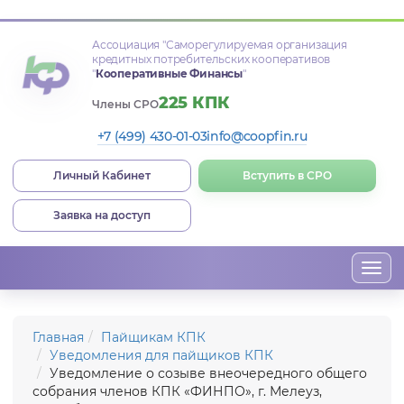
Ассоциация
"Саморегулируемая организация
кредитных потребительских кооперативов
"
Кооперативные Финансы
"
225 КПК
Члены СРО
+7 (499) 430-01-03
info@coopfin.ru
Личный Кабинет
Вступить в СРО
Заявка на доступ
Togg
navi
Главная
Пайщикам КПК
Уведомления для пайщиков КПК
Уведомление о созыве внеочередного общего
собрания членов КПК «ФИНПО», г. Мелеуз,