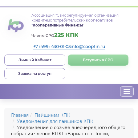
Ассоциация
"Саморегулируемая организация
кредитных потребительских кооперативов
"
Кооперативные Финансы
"
225 КПК
Члены СРО
+7 (499) 430-01-03
info@coopfin.ru
Личный Кабинет
Вступить в СРО
Заявка на доступ
Togg
navi
Главная
Пайщикам КПК
Уведомления для пайщиков КПК
Уведомление о созыве внеочередного общего
собрания членов КПКГ «Вариант», г. Топки,