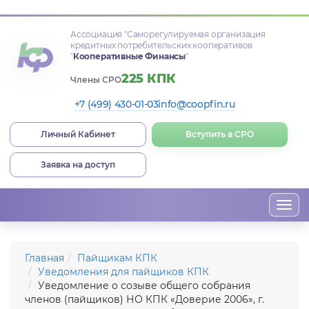
Ассоциация
"Саморегулируемая организация
кредитных потребительских кооперативов
"
Кооперативные Финансы
"
225 КПК
Члены СРО
+7 (499) 430-01-03
info@coopfin.ru
Личный Кабинет
Вступить в СРО
Заявка на доступ
Togg
navi
Главная
Пайщикам КПК
Уведомления для пайщиков КПК
Уведомление о созыве общего собрания
членов (пайщиков) НО КПК «Доверие 2006», г.