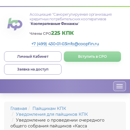
Ассоциация
"Саморегулируемая организация
кредитных потребительских кооперативов
"
Кооперативные Финансы
"
225 КПК
Члены СРО
+7 (499) 430-01-03
info@coopfin.ru
Личный Кабинет
Вступить в СРО
Заявка на доступ
Togg
navi
Главная
Пайщикам КПК
Уведомления для пайщиков КПК
Уведомление о проведении очередного
общего собрания пайщиков «Касса