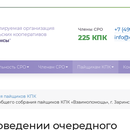
лируемая организация
+7 (49
Члены СРО
ьских кооперативов
225 КПК
info@
ансы
"
льность СРО
Членам СРО
Пайщикам КПК
Ко
ля пайщиков КПК
бщего собрания пайщиков КПК «Взаимопомощь», г. Заринск
оведении очередного