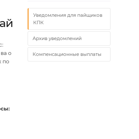
Уведомления для пайщиков
рай
КПК
Архив уведомлений
с:
ива о
Компенсационные выплаты
 по
сы: