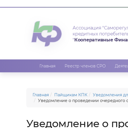
Ассоциация
"Саморегу
кредитных потребител
"
Кооперативные Фин
Главная
Реестр членов СРО
Деяте
Главная
Пайщикам КПК
Уведомления д
Уведомление о проведении очередного о
Уведомление о пр